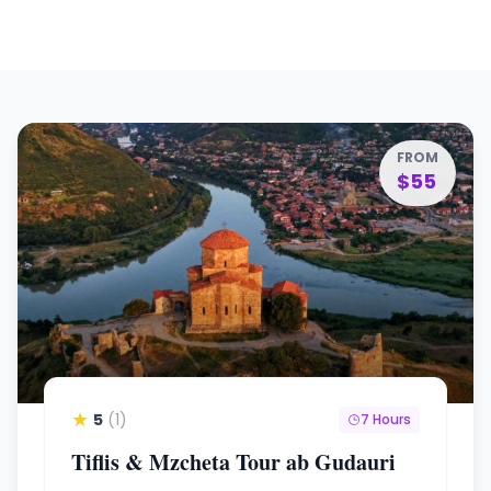
FROM
$55
★
5
(1)
7 Hours
Tiflis & Mzcheta Tour ab Gudauri