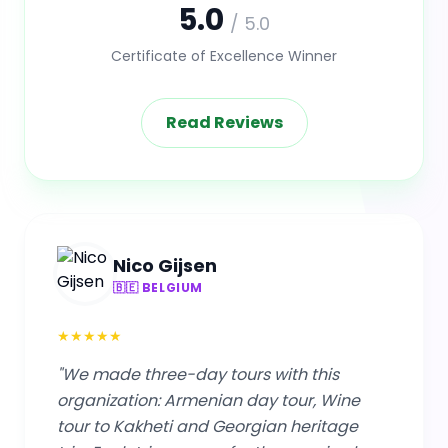
5.0
/ 5.0
Certificate of Excellence Winner
Read Reviews
Nico Gijsen
🇧🇪 BELGIUM
★
★
★
★
★
"We made three-day tours with this
organization: Armenian day tour, Wine
tour to Kakheti and Georgian heritage