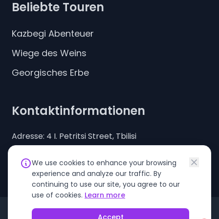
Beliebte Touren
Kazbegi Abenteuer
Wiege des Weins
Georgisches Erbe
Kontaktinformationen
Adresse: 4 I. Petritsi Street, Tbilisi
Telefon: +995 579 06 46 35
We use cookies to enhance your browsing
E-Mail:
contact@kartvelitours.com
experience and analyze our traffic. By
continuing to use our site, you agree to our
use of cookies.
Learn more
© 2026 Kartveli Tours. Alle Rechte vorbehalten.
Accept