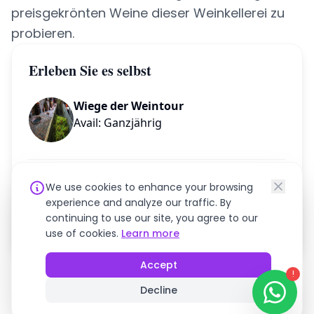
preisgekrönten Weine dieser Weinkellerei zu
probieren.
Erleben Sie es selbst
Wiege der Weintour
Avail: Ganzjährig
Brauchen Sie Hilfe bei der Planung Ihrer Reise?
We use cookies to enhance your browsing
experience and analyze our traffic. By
Chat auf WhatsApp
continuing to use our site, you agree to our
use of cookies.
Learn more
Accept
!
Decline