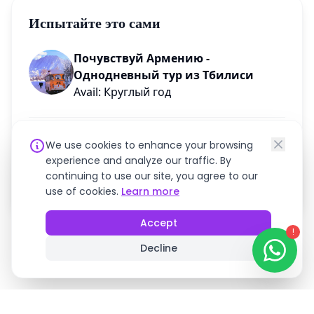
Испытайте это сами
Почувствуй Армению -
Однодневный тур из Тбилиси
Avail: Круглый год
Нужна помощь в планировании поездки?
We use cookies to enhance your browsing
experience and analyze our traffic. By
continuing to use our site, you agree to our
Чат в WhatsApp
use of cookies.
Learn more
Accept
!
Decline