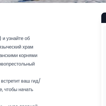
 и узнайте об
языческий храм
тианскими корнями
ервопрестольный
 встретит ваш гид/
е, чтобы начать