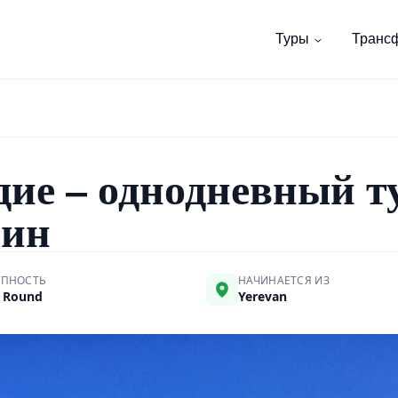
Туры
Транс
ие – однодневный ту
зин
УПНОСТЬ
НАЧИНАЕТСЯ ИЗ
- Round
Yerevan