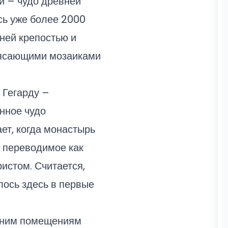
и – чудо древней
есь уже более 2000
ней крепостью и
рясающими мозаиками
 Гегарду –
нное чудо
ет, когда монастырь
, переводимое как
ристом. Считается,
лось здесь в первые
нним помещениям