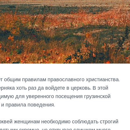
ует общим правилам православного христианства.
рняка хоть раз да войдете в церковь. В этой
димую для уверенного посещения грузинской
 и правила поведения.
рквей женщинам необходимо соблюдать строгий
одетыми скромно, не открывая слишком много