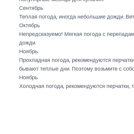
Сентябрь
Теплая погода, иногда небольшие дожди. Вет
Октябрь
Непредсказуемо! Мягкая погода с перепадам
дожди.
Ноябрь
Прохладная погода, рекомендуются перчатки
бывают теплые дни. Поэтому возьмите с собо
Ноябрь
4 туристов
Холодная погода, рекомендуются перчатки, 
туристов смотрят Винный тур в Кахетию
Только что