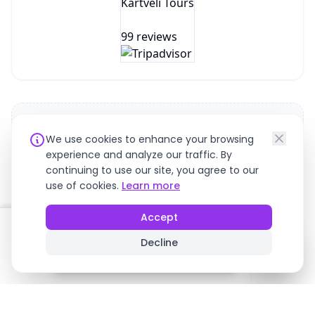
Kartveli Tours
99 reviews
We use cookies to enhance your browsing
No reviews yet. Be the first to share your experience!
experience and analyze our traffic. By
continuing to use our site, you agree to our
use of cookies.
Learn more
Accept
БЕСПЛАТНАЯ ОТМЕНА
!
!
ОТ
Decline
Забронировать сейчас
$165