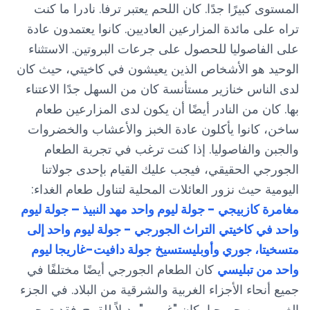
المستوى كبيرًا جدًا. كان اللحم يعتبر ترفا. نادرا ما كنت
تراه على مائدة المزارعين العاديين. كانوا يعتمدون عادة
على الفاصوليا للحصول على جرعات البروتين. الاستثناء
الوحيد هو الأشخاص الذين يعيشون في كاخيتي، حيث كان
لدى الناس خنازير مستأنسة كان من السهل جدًا الاعتناء
بها. كان من النادر أيضًا أن يكون لدى المزارعين طعام
ساخن، كانوا يأكلون عادة الخبز والأعشاب والخضروات
والجبن والفاصوليا. إذا كنت ترغب في تجربة الطعام
الجورجي الحقيقي، فيجب عليك القيام بإحدى جولاتنا
اليومية حيث نزور العائلات المحلية لتناول طعام الغداء:
مغامرة كازبيجي - جولة ليوم واحد
مهد النبيذ – جولة ليوم
واحد في كاخيتي
التراث الجورجي - جولة ليوم واحد إلى
متسخيتا، جوري وأوبليستسيخ
جولة دافيت-غاريجا ليوم
واحد من تبليسي
كان الطعام الجورجي أيضًا مختلفًا في
جميع أنحاء الأجزاء الغربية والشرقية من البلاد. في الجزء
الغربي من جورجيا، كان "غومي" بديلاً للقمح. فقدت حبوب