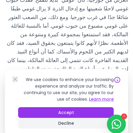
غومي لاحقًا شعبيتها مع إدخال الذرة. لا يزال غومي طبقًا
شائعًا جدًا في غرب جورجيا. ومع ذلك، من الصعب العثور
على غومي مصنوع من حبوب غومي. أما بالنسبة للعائلة
المالكة، فقد استمتعوا بمجموعة كبيرة ومتنوعة من
الأطعمة. نظرًا لأنهم كانوا يتمتعون بحقوق الصيد، فقد كان
لديهم الكثير من اللحوم والأسماك. كما أن أنواع النبيذ
القديمة الفاخرة كانت تنتمي إلى العائلة المالكة، بينما كان
لدى المزارعين أنواع النبيذ الطازجة. يتمتع الطعام
الجورجي بالعديد من التأثيرات من جميع أنحاء العالم، وقد
We use cookies to enhance your browsing
حدث ذلك بتأثير طريق الحرير. يحتوي الطعام الجورجي
experience and analyze our traffic. By
continuing to use our site, you agree to our
على عناصر من المطبخ التركي والأرمني والعربي
use of cookies.
Learn more
والفارسي والروسي.
Accept
!
Decline