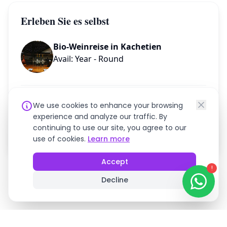
Erleben Sie es selbst
Bio-Weinreise in Kachetien
Avail: Year - Round
Brauchen Sie Hilfe bei der Planung Ihrer Reise?
We use cookies to enhance your browsing
experience and analyze our traffic. By
continuing to use our site, you agree to our
Chat auf WhatsApp
use of cookies.
Learn more
Accept
!
Decline