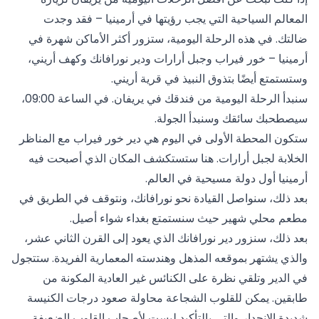
المعالم السياحية التي يجب رؤيتها في أرمينيا – فقد وجدت
ضالتك. في هذه الرحلة اليومية، ستزور أكثر الأماكن شهرة في
أرمينيا – خور فيراب وجبل أرارات ودير نورافانك وكهف أريني،
وستستمتع أيضًا بتذوق النبيذ في قرية أريني.
سنبدأ الرحلة اليومية من فندقك في يريفان. في الساعة 09:00،
سيصطحبك سائقك وسنبدأ الجولة.
ستكون المحطة الأولى في اليوم هي دير خور فيراب مع المناظر
الخلابة لجبل أرارات. هنا ستستكشف المكان الذي أصبحت فيه
أرمينيا أول دولة مسيحية في العالم.
بعد ذلك، سنواصل القيادة نحو نورافانك، ونتوقف في الطريق في
مطعم محلي شهير حيث سنستمتع بغداء شواء أصيل.
بعد ذلك، سنزور دير نورافانك الذي يعود إلى القرن الثاني عشر،
والذي يشتهر بموقعه المذهل وهندسته المعمارية الفريدة. ستتجول
في الدير وتلقي نظرة على الكنائس غير العادية المكونة من
طابقين. يمكن للقلوب الشجاعة محاولة صعود درجات الكنيسة
شديدة الانحدار والتي بالتأكيد ليست لأصحاب القلوب الضعيفة.