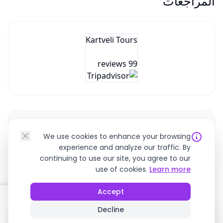
المراجعات
Kartveli Tours
99 reviews
We use cookies to enhance your browsing
No reviews yet. Be the first to share your experience!
experience and analyze our traffic. By
continuing to use our site, you agree to our
use of cookies.
Learn more
Accept
إلغاء مجاني
!
!
Decline
من
احجز الآن
$250