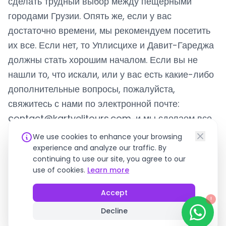
сделать трудный выбор между пещерными
городами Грузии. Опять же, если у вас
достаточно времени, мы рекомендуем посетить
их все. Если нет, то Уплисцихе и Давит-Гареджа
должны стать хорошим началом. Если вы не
нашли то, что искали, или у вас есть какие-либо
дополнительные вопросы, пожалуйста,
свяжитесь с нами по электронной почте:
contact@kartvelitours.com
, и мы сделаем все
возможное, чтобы вам помочь! Мы благодарим
We use cookies to enhance your browsing
вас за выбор Грузии в качестве места для
experience and analyze our traffic. By
continuing to use our site, you agree to our
путешествий и желаем вам счастливых
use of cookies.
Learn more
путешествий!
Accept
!
Decline